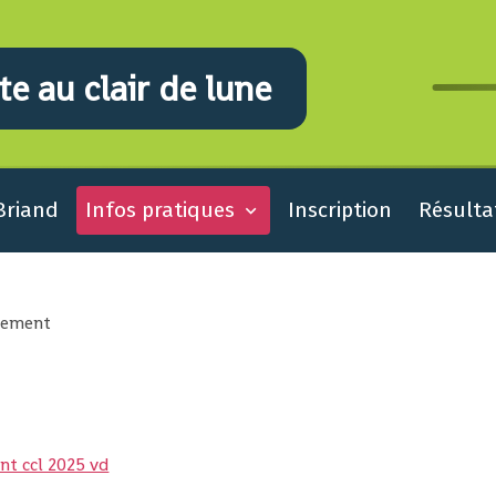
e au clair de lune
Briand
Infos pratiques
Inscription
Résulta
lement
t ccl 2025 vd