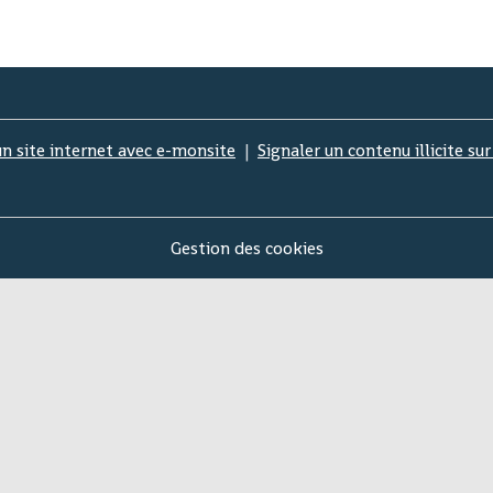
un site internet avec e-monsite
Signaler un contenu illicite sur
Gestion des cookies